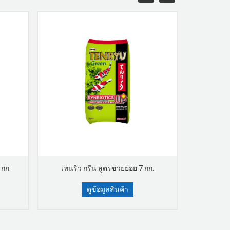
 กก.
เทนริว กรีน สูตรช่วยย่อย 7 กก.
เทนริว 
ดูข้อมูลสินค้า