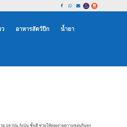
มว
อาหารสัตว์ปีก
น้ำยา
ปลาป่น กุ้งป่น ชั้นดี ช่วยให้ย่อยง่ายความชอบกินสูง