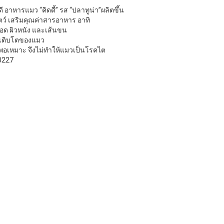
ี อาหารแมว “คิดดี้” รส “ปลาทูน่า”ผลิตขึ้น
ว์ เสริมคุณค่าสารอาหาร อาทิ
ลือด ผิวหนัง และเส้นขน
ญเติบโตของแมว
พอเหมาะ จึงไม่ทำให้แมวเป็นโรคไต
0227