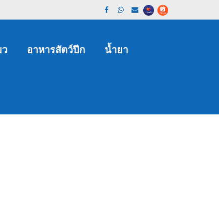
มว
อาหารสัตว์ปีก
น้ำยา