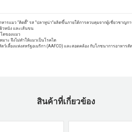
 อาหารแมว “คิดดี้” รส “ปลาทูน่า”ผลิตขึ้นภายใต้การควบคุมจากผู้เชี่ยวชาญ
ด ผิวหนัง และเส้นขน
ิบโตของแมว
หมาะ จึงไม่ทำให้แมวเป็นโรคไต
ัตว์เลี้ยงแห่งสหรัฐอเมริกา (AAFCO) และสอดคล้อง กับโภชนาการอาหารสัตว
สินค้าที่เกี่ยวข้อง