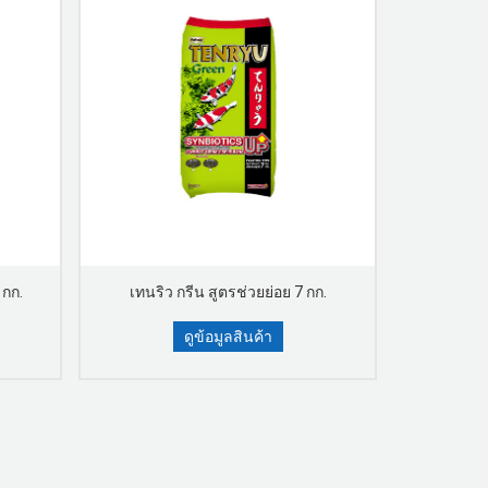
 กก.
เทนริว กรีน สูตรช่วยย่อย 7 กก.
เทนริว 
ดูข้อมูลสินค้า