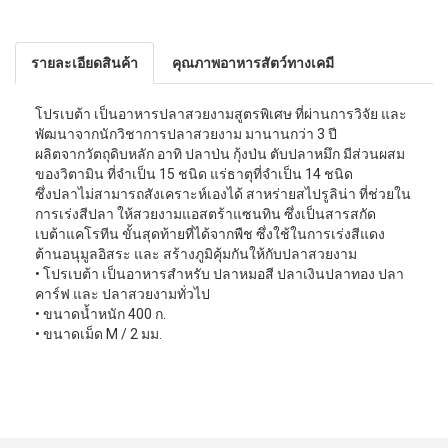
รายละเอียดสินค้า
คุณภาพอาหารสัตว์ทางเคมี
โปรเบต้า เป็นอาหารปลาสวยงามสูตรพิเศษ ที่ผ่านการวิจัย และ
พัฒนาจากนักวิชาการปลาสวยงาม มานานกว่า 3 ปี
ผลิตจากวัตถุดิบหลัก อาทิ ปลาป่น กุ้งป่น ตับปลาหมึก มีส่วนผสม
ของวิตามิน ที่จำเป็น 15 ชนิด แร่ธาตุที่จำเป็น 14 ชนิด
ซึ่งปลาไม่สามารถสังเคราะห์เองได้ สาหร่ายสไปรูลิน่า ที่ช่วยใน
การเร่งสีปลา ให้สวยงามแอสตร้าแซนทิน ซึ่งเป็นสารสกัด
เบต้าแคโรทีน ขั้นสุดท้ายที่ได้จากพืช ซึ่งใช้ในการเร่งสีแดง
ต้านอนุมูลอิสระ และ สร้างภูมิคุ้มกันให้กับปลาสวยงาม
• โปรเบต้า เป็นอาหารสำหรับ ปลาหมอสี ปลาเงินปลาทอง ปลา
คาร์ฟ และ ปลาสวยงามทั่วไป
• ขนาดนํ้าหนัก 400 ก.
• ขนาดเม็ด M / 2 มม.