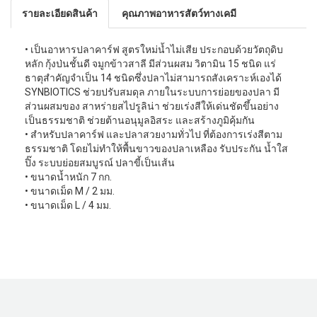
รายละเอียดสินค้า
คุณภาพอาหารสัตว์ทางเคมี
• เป็นอาหารปลาคาร์ฟ สูตรใหม่นํ้าไม่เสีย ประกอบด้วยวัตถุดิบ
หลัก กุ้งป่นชั้นดี จมูกข้าวสาลี มีส่วนผสม วิตามิน 15 ชนิด แร่
ธาตุสำคัญจำเป็น 14 ชนิดซึ่งปลาไม่สามารถสังเคราะห์เองได้
SYNBIOTICS ช่วยปรับสมดุล ภายในระบบการย่อยของปลา มี
ส่วนผสมของ สาหร่ายสไปรูลิน่า ช่วยเร่งสีให้เด่นชัดขึ้นอย่าง
เป็นธรรมชาติ ช่วยต้านอนุมูลอิสระ และสร้างภูมิคุ้มกัน
• สำหรับปลาคาร์ฟ และปลาสวยงามทั่วไป ที่ต้องการเร่งสีตาม
ธรรมชาติ โดยไม่ทำให้พื้นขาวของปลาเหลือง รับประกัน นํ้าใส
ปิ๊ง ระบบย่อยสมบูรณ์ ปลาขี้เป็นเส้น
• ขนาดน้ำหนัก 7 กก.
• ขนาดเม็ด M / 2 มม.
• ขนาดเม็ด L / 4 มม.