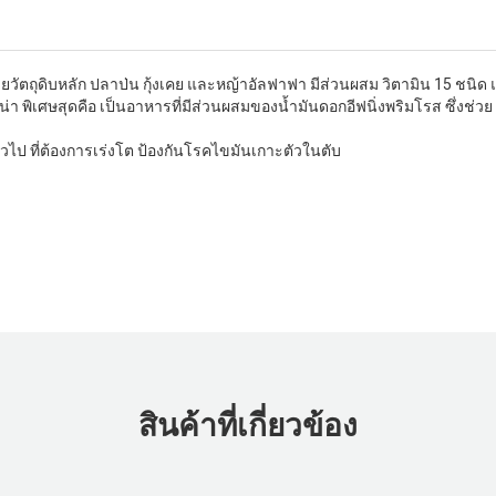
ตถุดิบหลัก ปลาป่น กุ้งเคย และหญ้าอัลฟาฟา มีส่วนผสม วิตามิน 15 ชนิด 
ิน่า พิเศษสุดคือ เป็นอาหารที่มีส่วนผสมของน้ำมันดอกอีฟนิ่งพริมโรส ซึ่งช
ป ที่ต้องการเร่งโต ป้องกันโรคไขมันเกาะตัวในตับ
สินค้าที่เกี่ยวข้อง