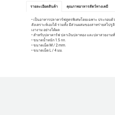
รายละเอียดสินค้า
คุณภาพอาหารสัตว์ทางเคมี
• เป็นอาหารปลาคาร์ฟสูตรพิเศษโดยเฉพาะ ประกอบด้วยวั
สังเคราะห์เองได้ รวมทั้ง มีส่วนผสมของสาหร่ายสไปรูล
เงางาม อย่างได้ผล
• สำหรับปลาคาร์ฟ ปลาเงินปลาทอง และปลาสวยงามทั่วไ
• ขนาดน้ำหนัก 1.5 กก.
• ขนาดเม็ด M / 2 mm.
• ขนาดเม็ด L / 4 มม.