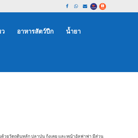
มว
อาหารสัตว์ปีก
น้ำยา
วยวัตถุดิบหลัก ปลาป่น กุ้งเคย และหญ้าอัลฟาฟา มีส่วน