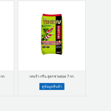
 กก.
เทนริว กรีน สูตรช่วยย่อย 7 กก.
เทนริว 
ดูข้อมูลสินค้า