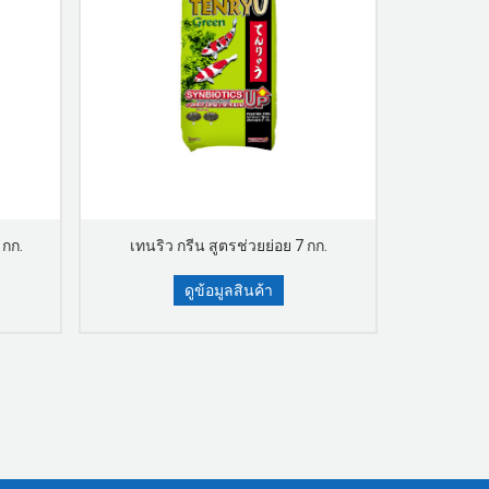
 กก.
เทนริว กรีน สูตรช่วยย่อย 7 กก.
เทนริว 
ดูข้อมูลสินค้า