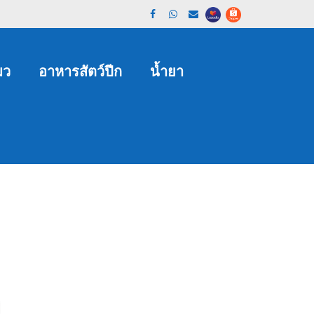
มว
อาหารสัตว์ปีก
น้ำยา