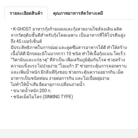
รายละเอียดสินค้า
คุณภาพอาหารสัตว์ทางเคมี
• K-GHOST อาหารกุ้งก้ามแดงและกุ้งสวยงามไซส์ลงเดิน ผลิต
จากวัตถุดิบชั้นดีสำหรับกุ้งโดยเฉพาะ เป็นอาหารที่ให้โปรตีนสูง
ถึง 45 เปอร์เซ็นต์
มีประสิทธิภาพในการย่อย และดูดซึมสารอาหารได้ดี ทำให้สร้าง
เนื้อได้ดี มีกรดอะมิโนมากกว่า 10 ชนิด ทำให้เนื้อกุ้งแน่น โตเร็ว
“วิตามินและแร่ธาตุ” ที่จำเป็น เพื่อเสริมภูมิคุ้มกันโรค ช่วยสร้าง
ความแข็งแรง ไม่ป่วยง่าย “โอเมก้า 3” ช่วยกระตุ้นการลอกคราบ
และเพิ่มน้ำหนัก มีกลิ่นที่กุ้งชอบ ช่วยกระตุ้นความอยากกิน เม็ด
อาหารเป็นชนิดท่อน ง่ายต่อการกิน และไม่เปื่อยยุ่ยง่าย
ไม่ทำให้น้ำเสีย ยืดอายุการเปลี่ยนถ่ายนํ้า
• ขนาดนํ้าหนัก 200 ก.
• ชนิดเม็ดไมโคร (SINKING TYPE)