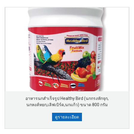
อาหารนกสำเร็จรูป Healthy Bird (นกกรงหักจุก,
นกหงส์หยก,เลิฟเบิร์ด,นกแก้ว) ขนาด 800 กรัม
ดูรายละเอียด