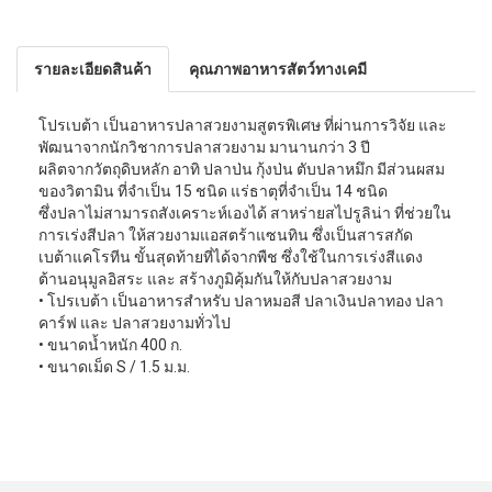
รายละเอียดสินค้า
คุณภาพอาหารสัตว์ทางเคมี
โปรเบต้า เป็นอาหารปลาสวยงามสูตรพิเศษ ที่ผ่านการวิจัย และ
พัฒนาจากนักวิชาการปลาสวยงาม มานานกว่า 3 ปี
ผลิตจากวัตถุดิบหลัก อาทิ ปลาป่น กุ้งป่น ตับปลาหมึก มีส่วนผสม
ของวิตามิน ที่จำเป็น 15 ชนิด แร่ธาตุที่จำเป็น 14 ชนิด
ซึ่งปลาไม่สามารถสังเคราะห์เองได้ สาหร่ายสไปรูลิน่า ที่ช่วยใน
การเร่งสีปลา ให้สวยงามแอสตร้าแซนทิน ซึ่งเป็นสารสกัด
เบต้าแคโรทีน ขั้นสุดท้ายที่ได้จากพืช ซึ่งใช้ในการเร่งสีแดง
ต้านอนุมูลอิสระ และ สร้างภูมิคุ้มกันให้กับปลาสวยงาม
• โปรเบต้า เป็นอาหารสำหรับ ปลาหมอสี ปลาเงินปลาทอง ปลา
คาร์ฟ และ ปลาสวยงามทั่วไป
• ขนาดนํ้าหนัก 400 ก.
• ขนาดเม็ด S / 1.5 ม.ม.